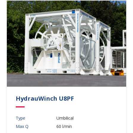
HydrauWinch U8PF
Type
Umbilical
Max Q
60 l/min