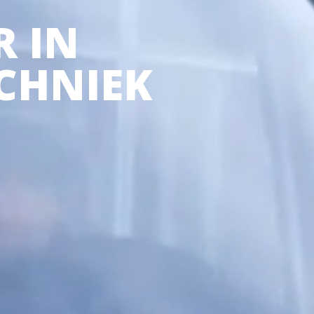
 IN
 ben je naar op zoek?
CHNIEK