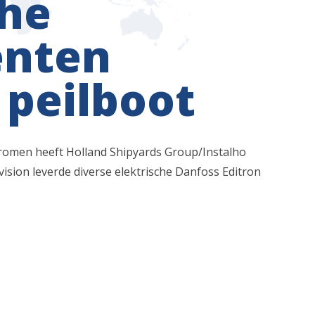
che
nten
peilboot
romen heeft Holland Shipyards Group/Instalho
sion leverde diverse elektrische Danfoss Editron