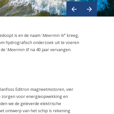
edoopt is en de naam ‘
Meermin IV
’’ kreeg,
 om hydrografisch onderzoek uit te voeren
de ‘
Meermin III
‘ na 40 jaar vervangen.
Danfoss Editron magneetmotoren, vier
ie zorgen voor energieopwekking en
lden we de geleverde elektrische
het ontwerp van het schip is rekening