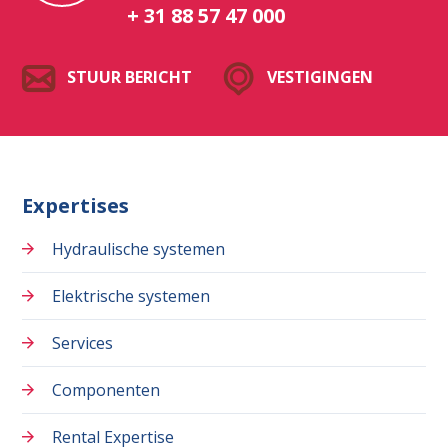
+ 31 88 57 47 000
Waar ben je naar op zoek?
STUUR BERICHT
VESTIGINGEN
Expertises
Hydraulische systemen
Elektrische systemen
Services
Componenten
Rental Expertise