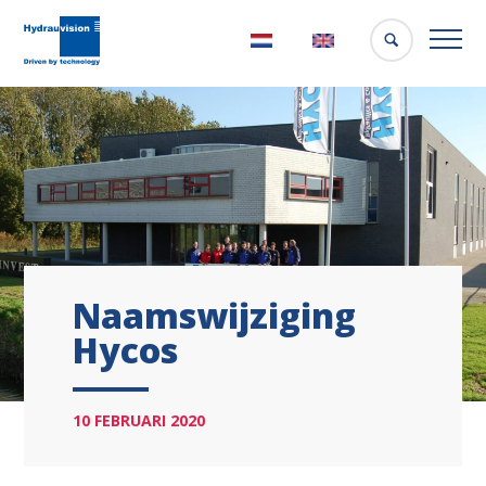
Nederlands
English
Naamswijziging
Hycos
10 FEBRUARI 2020