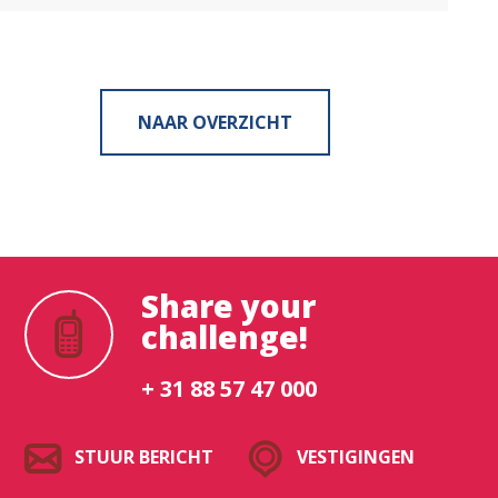
NAAR OVERZICHT
Waar ben je naar op zoek?
Share your
challenge!
+ 31 88 57 47 000
STUUR BERICHT
VESTIGINGEN