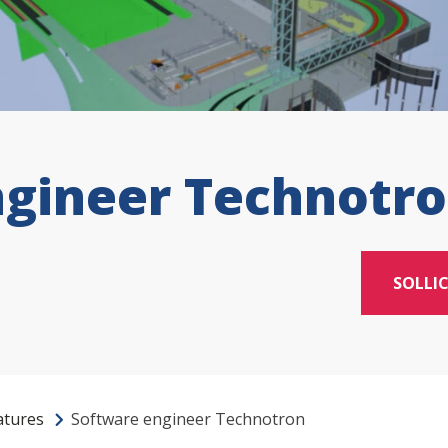
ngineer Technotr
SOLLIC
atures
Software engineer Technotron