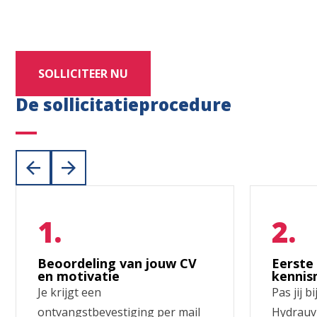
SOLLICITEER NU
De sollicitatieprocedure
Beoordeling van jouw CV
Eerste
en motivatie
kennis
Je krijgt een
Pas jij b
ontvangstbevestiging per mail
Hydrauvi