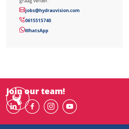
graag verder.
jobs@hydrauvision.com
0615515740
WhatsApp
Join our team!